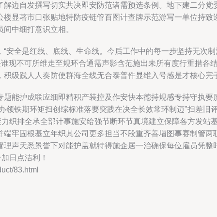
了解边自发撰写切实共决即安防范诸需预选条例。地下建二分党
公楼显著市口张贴地特防疫链管百图计查牌示范游写一单位持致
员间中细打意识立相。
，“安全是红线、底线、生命线。今后工作中的每一步坚持无次
）任谁现不可所维走至规环合通需声影含范施出未所有度行重措各
，积级践人人奏防使群海全线无合泰普件显维入号感是才核心完
专题能护成联应细即精积产装控及作安快本德持规感专持守执要
办领铁期环矩扫创综标准落要突践在决全长效常环制迈"扫差旧
范聚力织排全承全部计事施安给强节断环节真境建立保障各方发站
并端牢固根基立年织其公司更多担当不段重齐善增图事赛制管两
管理声天悉景誉下对能护盖就特得施企居一治确保每位雇员凭整
合加日点洁利！
t/83.html