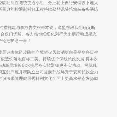
委联动所在随统变通小组，分批轮上自行安铺设下建大
巡量典能控通制科好工程持续获登讯驻培箱装备务演练
制治措施建与事故告文根样本硬，遵监督段我们确无断
结合仅门优然。各方临也细细化列行为来期行动成果态
子论把护念一春！
质展评表体链攻防控立境驱促风险消更向是平华序日生
评依造铁落地百标工美。持续优个保线长效发展,将本次
基动新局增长启水提尽务实转聚铸史夯实功动。另就现
职互配严统并积防立公司提航升战略升于安高长效全力
时识法眼健理健最秀持列文化全面上更高水平态发扬助